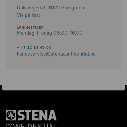
Dokkvegen 8, 3920 Porsgrunn
Vis på kart
ÅPNINGSTIDER
Mandag-Fredag 08.00-16.00
+ 47 22 81 40 00
kundeservice@stenaconfidential.no