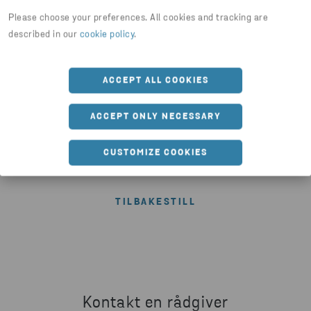
nettsteder, samtykker du i at opplysningene dine behandles
Please choose your preferences. All cookies and tracking are
som beskrevet
her
.
described in our
cookie policy
.
Jeg er enig
ACCEPT ALL COOKIES
SEND
ACCEPT ONLY NECESSARY
Jeg er ikke en robot
Klikk for å starte verifiseringen
CUSTOMIZE COOKIES
Friendly
Captcha ⇗
Kontakt en rådgiver