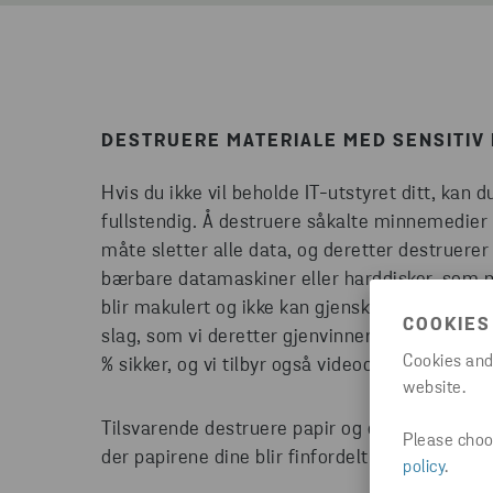
DESTRUERE MATERIALE MED SENSITI
Hvis du ikke vil beholde IT-utstyret ditt, kan d
fullstendig. Å destruere såkalte minnemedier 
måte sletter alle data, og deretter destruerer
bærbare datamaskiner eller harddisker, som ma
blir makulert og ikke kan gjenskapes. Det enest
COOKIES
slag, som vi deretter gjenvinner. Denne måten
Cookies and
% sikker, og vi tilbyr også videoovervåking av
website.
Tilsvarende destruere papir og dokumenter v
Please choos
der papirene dine blir finfordelt og ikke kan 
policy
.