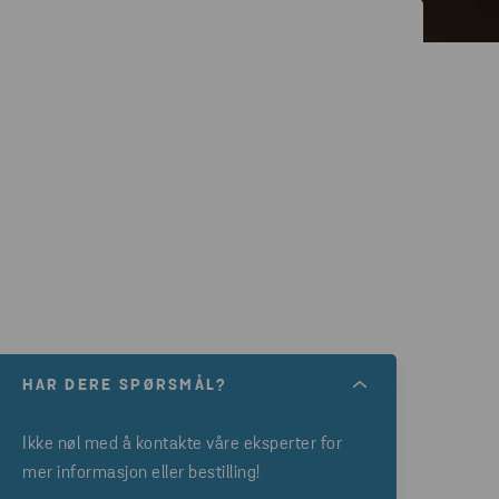
HAR DERE SPØRSMÅL?
Ikke nøl med å kontakte våre eksperter for
mer informasjon eller bestilling!