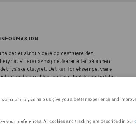
V INFORMASJON
u ta det et skritt videre og destruere det
betyr at vi først avmagnetiserer eller på annen
 det fysiske utstyret. Det kan for eksempel være
les i en kvern slik at selv det fysiske materialet
e som blir igjen er finfordelt materiale av ulike
 å destruere digitalt materiale og utstyr på er 100
 website analysis help us give you a better experience and improv
 prosessen.
ed å kjøre papir gjennom en makuleringsmaskin
e your preferences. All cookies and tracking are described in our
gjenskapes.