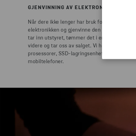
GJENVINNING AV ELEKTRONISK UTSTYR
Når dere ikke lenger har bruk for det elektron
elektronikken og gjenvinne den på en måte som
tar inn utstyret, tømmer det i en fullt sporbar
videre og tar oss av salget. Vi håndterer et br
prosessorer, SSD-lagringsenheter, harddisker
mobiltelefoner.