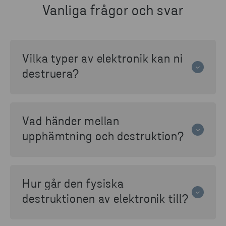
Vanliga frågor och svar
Vilka typer av elektronik kan ni
destruera?
Vi destruerar elektronik som kan innehålla
känslig eller affärskritisk information, till
Vad händer mellan
exempel hårddiskar, SSD, datorer, servrar,
mobiltelefoner, surfplattor, USB-minnen och
upphämtning och destruktion?
annan elektronisk utrustning.
Efter upphämtning transporteras elektroniken
i låsta och
plomberade
kärl
till en säker
Hur går den fysiska
anläggning. Under hela processen hanteras
materialet enligt fastställda säkerhetsrutiner
destruktionen av elektronik till?
för att förhindra obehörig åtkomst.
Elektroniken förstörs mekaniskt så att