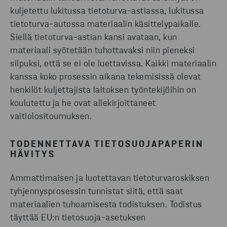
kuljetettu lukitussa tietoturva-astiassa, lukitussa
tietoturva-autossa materiaalin käsittelypaikalle.
Siellä tietoturva-astian kansi avataan, kun
materiaali syötetään tuhottavaksi niin pieneksi
silpuksi, että se ei ole luettavissa. Kaikki materiaalin
kanssa koko prosessin aikana tekemisissä olevat
henkilöt kuljettajista laitoksen työntekijöihin on
koulutettu ja he ovat allekirjoittaneet
vaitiolositoumuksen.
TODENNETTAVA TIETOSUOJAPAPERIN
HÄVITYS
Ammattimaisen ja luotettavan tietoturvaroskiksen
tyhjennysprosessin tunnistat siitä, että saat
materiaalien tuhoamisesta todistuksen. Todistus
täyttää EU:n tietosuoja-asetuksen