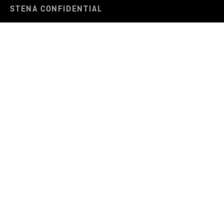
STENA CONFIDENTIAL
Tietoja meistä
Kestävä kehitys
Uutiset
KONSERNI
Stena Metall Group
Liiketoimintaperiaatteet
Väärinkäytösten ilmianto
YHTEYSTIEDOT
Ota yhteyttä