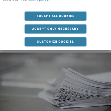
tietoturva on liiketoiminnan edellytys.
ACCEPT ALL COOKIES
Tuhotun paperin huolehdimme kiertotalouden
periaatteiden mukaisesti raaka-aineeksi.
ACCEPT ONLY NECESSARY
Tietoturvapaperi kiertää kauttamme pehmopaperin,
eli wc- ja talouspaperin materiaaliksi.
CUSTOMIZE COOKIES