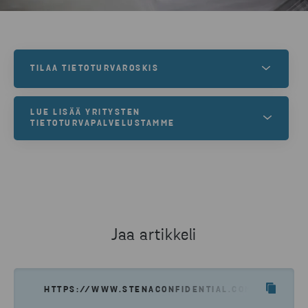
TILAA TIETOTURVAROSKIS
Varmista tietosuojapaperin luotettava hävitys
LUE LISÄÄ YRITYSTEN
tietoturva-astian avulla.
TIETOTURVAPALVELUSTAMME
Haluamme olla markkinoiden turvallisin valinta.
OTA YHTEYTTÄ
LUE LISÄÄ
Jaa artikkeli
HTTPS://WWW.STENACONFIDENTIAL.COM/FI/UUTIS