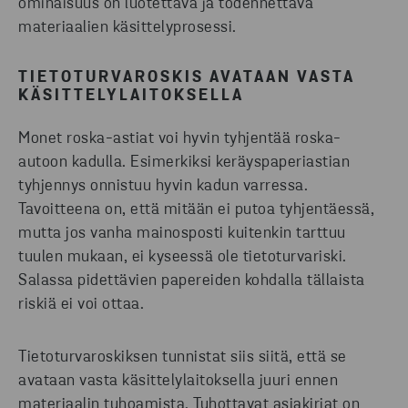
ominaisuus on luotettava ja todennettava
materiaalien käsittelyprosessi.
TIETOTURVAROSKIS AVATAAN VASTA
KÄSITTELYLAITOKSELLA
Monet roska-astiat voi hyvin tyhjentää roska-
autoon kadulla. Esimerkiksi keräyspaperiastian
tyhjennys onnistuu hyvin kadun varressa.
Tavoitteena on, että mitään ei putoa tyhjentäessä,
mutta jos vanha mainosposti kuitenkin tarttuu
tuulen mukaan, ei kyseessä ole tietoturvariski.
Salassa pidettävien papereiden kohdalla tällaista
riskiä ei voi ottaa.
Tietoturvaroskiksen tunnistat siis siitä, että se
avataan vasta käsittelylaitoksella juuri ennen
materiaalin tuhoamista. Tuhottavat asiakirjat on