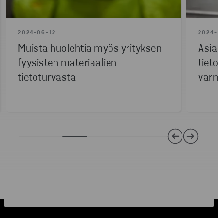
2024-06-12
2024-
Muista huolehtia myös yrityksen
Asia
fyysisten materiaalien
tiet
tietoturvasta
varm